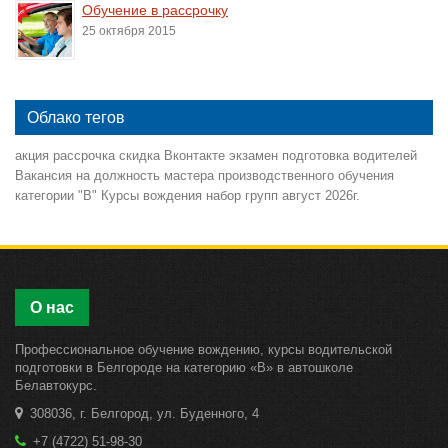
Обучение в рассрочку
25 октября 2015
Облако тегов
акция
рассрочка
скидка
Вконтакте
экзамен
подготовка водителей
Вакансия на должность мастера производственного обучения
категории "В"
Курсы вождения
набор групп
август 2026г.
О нас
Профессиональное обучение вождению, курсы водительской
подготовки в Белгороде на категорию «B» в автошколе
Белавтокурс.
308036, г. Белгород, ул. Буденного, 4
+7 (4722) 51-98-30