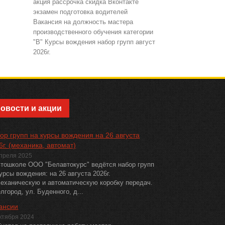
акция
рассрочка
скидка
Вконтакте
экзамен
подготовка водителей
Вакансия на должность мастера
производственного обучения категории
"В"
Курсы вождения
набор групп
август
2026г.
Новости и акции
ор групп на курсы вождения на 26 августа
6г. (механика, автомат)
апреля 2025
втошколе ООО "Белавтокурс" ведётся набор групп
урсы вождения: на 26 августа 2026г.
механическую и автоматическую коробку передач.
елгород, ул. Буденного, д...
ансии
ктября 2024