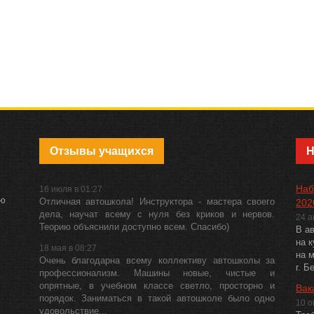
Отзывы учащихся
Наб
16 июля в 01:27
ию
Отличная автошкола! Инструктора - мастера своего
202
дела, научат всему с нуля без криков и нервов.
24 
Теорию объяснили доступно всем. Спасибо)
В а
на к
18 мая в 08:27
на 
Очень благодарна всему коллективу автошколы за
г. Б
профессионализм. Машины новые, чистые и
опрятные, в учебном классе светло, просторно и
Вак
порядок. Заниматься в такой автошколе было одно
10 о
удовольствие...