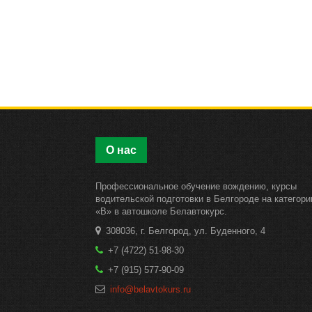
О нас
Профессиональное обучение вождению, курсы
водительской подготовки в Белгороде на категор
«B» в автошколе Белавтокурс.
308036, г. Белгород, ул. Буденного, 4
+7 (4722) 51-98-30
+7 (915) 577-90-09
info@belavtokurs.ru