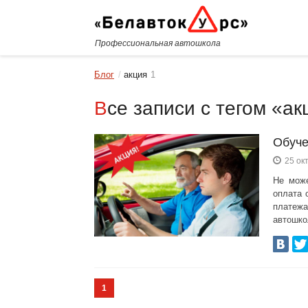
Профессиональная автошкола
Блог
акция
1
Все записи с тегом «а
Обуче
25 ок
Не може
оплата 
платеж
автошко
1