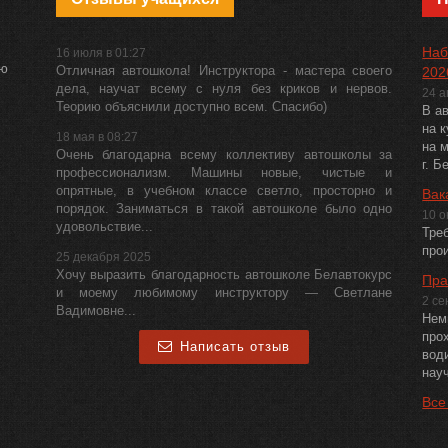
Наб
16 июля в 01:27
ию
Отличная автошкола! Инструктора - мастера своего
202
дела, научат всему с нуля без криков и нервов.
24 
Теорию объяснили доступно всем. Спасибо)
В а
на к
18 мая в 08:27
на 
Очень благодарна всему коллективу автошколы за
г. Б
профессионализм. Машины новые, чистые и
опрятные, в учебном классе светло, просторно и
Вак
порядок. Заниматься в такой автошколе было одно
10 о
удовольствие...
Тре
про
25 декабря 2025
Хочу выразить благодарность автошколе Белавтокурс
Пра
и моему любимому инструктору — Светлане
2 се
Вадимовне...
Нем
про
Написать отзыв
вод
нау
Все