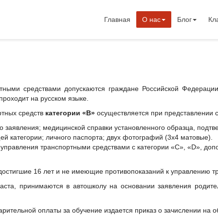
Главная
О нас
Блог
Кл
ртными средствами допускаются граждане Российской Федерац
роходит на русском языке.
ртных средств
категории «В»
осуществляется при представлении 
го заявления; медицинской справки установленного образца, под
й категории; личного паспорта; двух фотографий (3х4 матовые).
 управления транспортными средствами с категории «С», «D», до
достигшие 16 лет и не имеющие противопоказаний к управлению т
аста, принимаются в автошколу на основании заявления родите
рительной оплаты за обучение издается приказ о зачислении на о