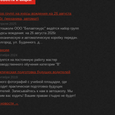
ор групп на курсы вождения на 26 августа
6г. (механика, автомат)
апреля 2025
втошколе ООО "Белавтокурс" ведётся набор групп
урсы вождения: на 26 августа 2026г.
механическую и автоматическую коробку передач.
елгород, ул. Буденного, д...
ансии
ктября 2024
буется на постоянную работу мастер
изводственного обучения категории "В"
ктическая подготовка будущих водителей
нтября 2019
ного фотографий с учебной площадки, где
ходит практическая подготовка будущих
ителей. Записывайтесь к нам в автошколу. Мы
чим вас ездить! Вашим правам стыдно не будет!
 новости →