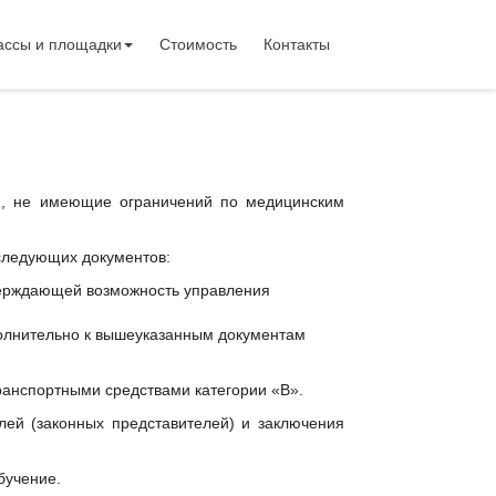
ассы и площадки
Стоимость
Контакты
ии, не имеющие ограничений по медицинским
следующих документов:
тверждающей возможность управления
полнительно к вышеуказанным документам
ранспортными средствами категории «В».
лей (законных представителей) и заключения
бучение.